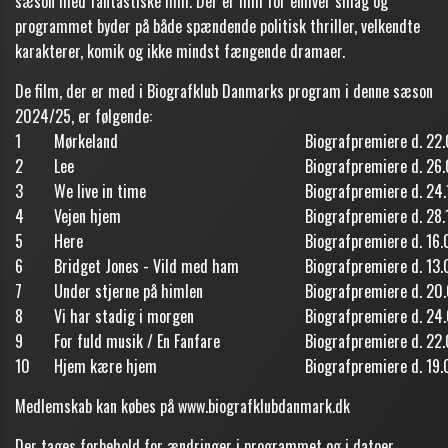
sæson med fantastiske film. Der er film for enhver smag og
programmet byder på både spændende politisk thriller, velkendte
karakterer, komik og ikke mindst fængende dramaer.
De film, der er med i Biografklub Danmarks program i denne sæson
2024/25, er følgende:
1
Mørkeland
Biografpremiere d. 22
2
Lee
Biografpremiere d. 26
3
We live in time
Biografpremiere d. 24
4
Vejen hjem
Biografpremiere d. 28.
5
Here
Biografpremiere d. 16.
6
Bridget Jones - Vild med ham
Biografpremiere d. 13.
7
Under stjerne på himlen
Biografpremiere d. 20
8
Vi har stadig i morgen
Biografpremiere d. 24
9
For fuld musik / En Fanfare
Biografpremiere d. 22
10
Hjem kære hjem
Biografpremiere d. 19.
Medlemskab kan købes på
www.biografklubdanmark.dk
Der tages forbehold for ændringer i programmet og i datoer.