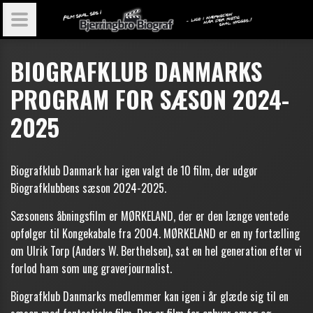
BIOGRAFKLUB DANMARKS
PROGRAM FOR SÆSON 2024-
2025
Biografklub Danmark har igen valgt de 10 film, der udgør
Biografklubbens sæson 2024-2025.
Sæsonens åbningsfilm er MØRKELAND, der er den længe ventede
opfølger til Kongekabale fra 2004. MØRKELAND er en ny fortælling
om Ulrik Torp (Anders W. Berthelsen), sat en hel generation efter vi
forlod ham som ung graverjournalist.
Biografklub Danmarks medlemmer kan igen i år glæde sig til en