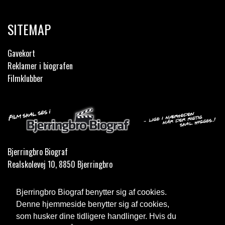
SITEMAP
Gavekort
Reklamer i biografen
Filmklubber
Bjerringbro Biograf
Realskolevej 10, 8850 Bjerringbro
Telefon:
35 11 59 59
Bjerringbro Biograf benytter sig af cookies.
Email:
info@bjerringbrobiograf.dk
Denne hjemmeside benytter sig af cookies,
som husker dine tidligere handlinger. Hvis du
Cookie- og privatlivspolitik