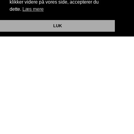
klikker videre på vores side, accepterer du
dette.
Læs mere
Website og billetsystem fra ebillet a/s
LUK