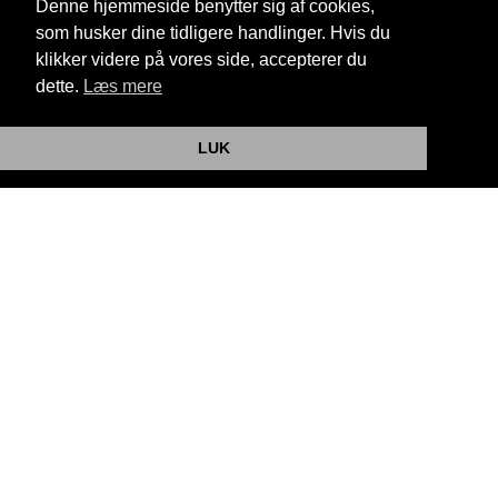
Email:
info@bjerringbrobiograf.dk
Denne hjemmeside benytter sig af cookies,
som husker dine tidligere handlinger. Hvis du
Cookie- og privatlivspolitik
klikker videre på vores side, accepterer du
dette.
Læs mere
Website og billetsystem fra ebillet a/s
LUK