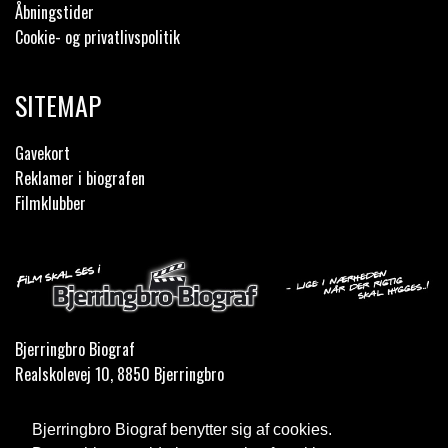
Åbningstider
Cookie- og privatlivspolitik
SITEMAP
Gavekort
Reklamer i biografen
Filmklubber
Bjerringbro Biograf
Realskolevej 10, 8850 Bjerringbro
Telefon:
35 11 59 59
Bjerringbro Biograf benytter sig af cookies.