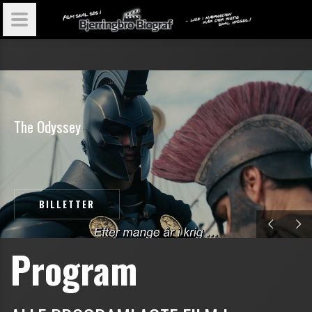
T
h
e
O
d
y
s
s
e
y
BILLETTER