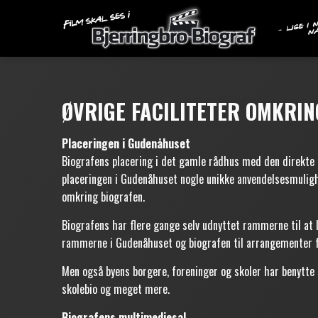
ØVRIGE FACILITETER OMKRI
Placeringen i Gudenåhuset
Biografens placering i det gamle rådhus med den direkte t
placeringen i Gudenåhuset nogle unikke anvendelsesmuligh
omkring biografen.
Biografens har flere gange selv udnyttet rammerne til at
rammerne i Gudenåhuset og biografen til arrangementer fo
Men også byens borgere, foreninger og skoler har benytte 
skolebio og meget mere.
Biografens multimediesal