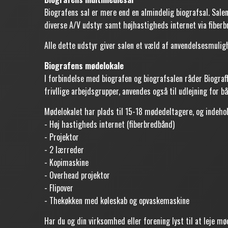
Biografens sal er mere end en almindelig biografsal. Sale
diverse A/V udstyr samt højhastigheds internet via fiberb
Alle dette udstyr giver salen et væld af anvendelsesmuligh
Biografens mødelokale
I forbindelse med biografen og biografsalen råder Biogra
frivllige arbejdsgrupper, anvendes også til udlejning for 
Mødelokalet har plads til 15-18 mødedeltagere, og indehol
- Høj hastigheds internet (fiberbredbånd)
- Projektor
- 2 lærreder
- Kopimaskine
- Overhead projektor
- Flipover
- Thekøkken med køleskab og opvaskemaskine
Har du og din virksomhed eller forening lyst til at leje mø