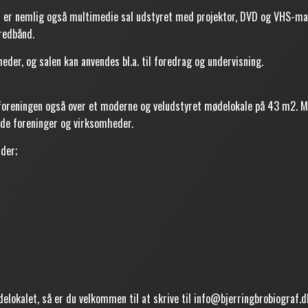
n er nemlig også multimedie sal udstyret med projektor, DVD og VHS-mas
redbånd.
eder, og salen kan anvendes bl.a. til foredrag og undervisning.
fforeningen også over et moderne og veludstyret mødelokale på 43 m2. M
både foreninger og virksomheder.
der;
delokalet, så er du velkommen til at skrive til info@bjerringbrobiograf.d