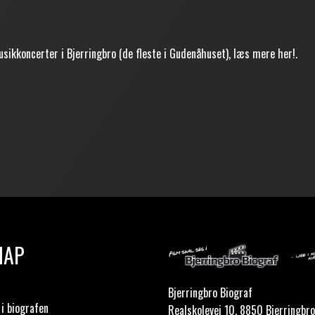
usikkoncerter i Bjerringbro (de fleste i Gudenåhuset), læs mere
her
!.
MAP
Bjerringbro Biograf
i biografen
Realskolevej 10, 8850 Bjerringbro