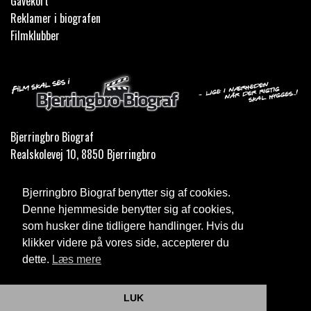
Gavekort
Reklamer i biografen
Filmklubber
Bjerringbro Biograf
Realskolevej 10, 8850 Bjerringbro
Telefon:
35 11 59 59
Bjerringbro Biograf benytter sig af cookies.
Email:
info@bjerringbrobiograf.dk
Denne hjemmeside benytter sig af cookies,
som husker dine tidligere handlinger. Hvis du
Cookie- og privatlivspolitik
klikker videre på vores side, accepterer du
dette.
Læs mere
Website og billetsystem fra ebillet a/s
LUK