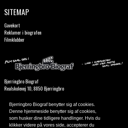
SITEMAP
Gavekort
Reklamer i biografen
Filmklubber
Bjerringbro Biograf
Realskolevej 10, 8850 Bjerringbro
Telefon:
35 11 59 59
Bjerringbro Biograf benytter sig af cookies.
Email:
info@bjerringbrobiograf.dk
Denne hjemmeside benytter sig af cookies,
som husker dine tidligere handlinger. Hvis du
Cookie- og privatlivspolitik
klikker videre på vores side, accepterer du