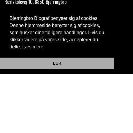
Realskolevej 10, 8850 Bjerringbro
Telefon:
35 11 59 59
Bjerringbro Biograf benytter sig af cookies.
Email:
info@bjerringbrobiograf.dk
Denne hjemmeside benytter sig af cookies,
som husker dine tidligere handlinger. Hvis du
Cookie- og privatlivspolitik
klikker videre på vores side, accepterer du
dette.
Læs mere
Website og billetsystem fra ebillet a/s
LUK