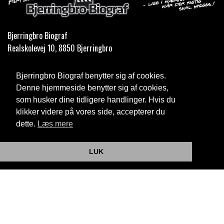
Bjerringbro Biograf
Realskolevej 10, 8850 Bjerringbro
Telefon:
35 11 59 59
Bjerringbro Biograf benytter sig af cookies.
Email:
info@bjerringbrobiograf.dk
Denne hjemmeside benytter sig af cookies,
som husker dine tidligere handlinger. Hvis du
Cookie- og privatlivspolitik
klikker videre på vores side, accepterer du
dette.
Læs mere
Website og billetsystem fra ebillet a/s
LUK