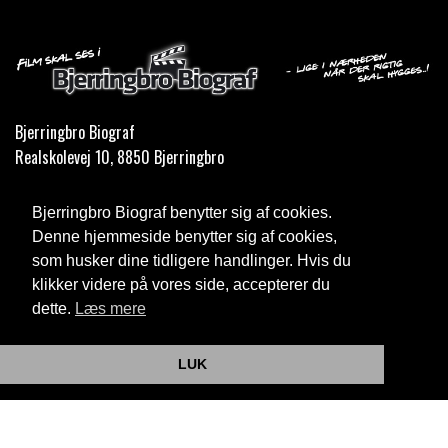
Bjerringbro Biograf
Realskolevej 10, 8850 Bjerringbro
Telefon:
35 11 59 59
Bjerringbro Biograf benytter sig af cookies.
Email:
info@bjerringbrobiograf.dk
Denne hjemmeside benytter sig af cookies,
som husker dine tidligere handlinger. Hvis du
Cookie- og privatlivspolitik
klikker videre på vores side, accepterer du
dette.
Læs mere
Website og billetsystem fra ebillet a/s
LUK