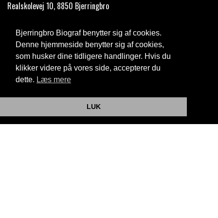
Realskolevej 10, 8850 Bjerringbro
Telefon:
35 11 59 59
Bjerringbro Biograf benytter sig af cookies.
Email:
info@bjerringbrobiograf.dk
Denne hjemmeside benytter sig af cookies,
som husker dine tidligere handlinger. Hvis du
Cookie- og privatlivspolitik
klikker videre på vores side, accepterer du
dette.
Læs mere
Website og billetsystem fra ebillet a/s
LUK