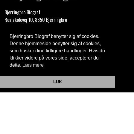
Bjerringbro Biograf
Realskolevej 10, 8850 Bjerringbro
Telefon:
35 11 59 59
Bjerringbro Biograf benytter sig af cookies.
Email:
info@bjerringbrobiograf.dk
Denne hjemmeside benytter sig af cookies,
som husker dine tidligere handlinger. Hvis du
Cookie- og privatlivspolitik
klikker videre på vores side, accepterer du
dette.
Læs mere
Website og billetsystem fra ebillet a/s
LUK