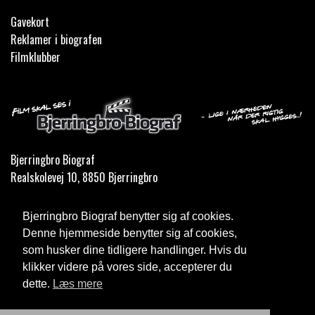
Gavekort
Reklamer i biografen
Filmklubber
Bjerringbro Biograf
Realskolevej 10, 8850 Bjerringbro
Telefon:
35 11 59 59
Bjerringbro Biograf benytter sig af cookies.
Email:
info@bjerringbrobiograf.dk
Denne hjemmeside benytter sig af cookies,
som husker dine tidligere handlinger. Hvis du
Cookie- og privatlivspolitik
klikker videre på vores side, accepterer du
dette.
Læs mere
Website og billetsystem fra ebillet a/s